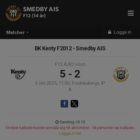
SMEDBY AIS
F12 (14 år)
Logga in
Matcher
BK Kenty F2012 - Smedby AIS
F13 A/B2 Höst
5 - 2
5 okt 2025, 11:00, Fredriksbergs IP
A
Samling 10:15
Endast kallade kunde anmäla sig till aktiviteten. 18 personer var kallade.
Logga in här