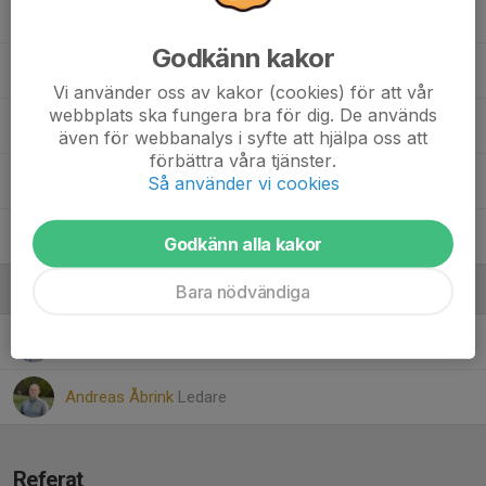
Selma Wingmalm
Godkänn kakor
3. Stella Åbrink
Vi använder oss av kakor (cookies) för att vår
webbplats ska fungera bra för dig. De används
40. Thea Kalkan-Jonsson
även för webbanalys i syfte att hjälpa oss att
förbättra våra tjänster.
5. Vera Teske
Så använder vi cookies
11. Wilma Engström
, D15 (15 år)
Godkänn alla kakor
Bara nödvändiga
Ledare
Andreas Forsberg
Ledare
Andreas Åbrink
Ledare
Referat