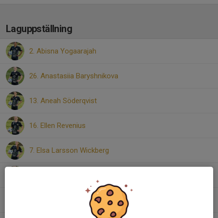
Laguppställning
2. Abisna Yogaarajah
26. Anastasiia Baryshnikova
13. Aneah Söderqvist
16. Ellen Revenius
7. Elsa Larsson Wickberg
44. Emma Is
37. Linnea Brogsten