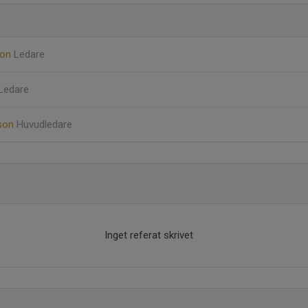
son
Ledare
Ledare
son
Huvudledare
Inget referat skrivet