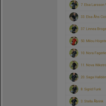
7. Elsa Larsson
33. Elsa Åhs Cici
37. Linnea Brog
50. Milou Högst
10. Nora Fagerk
11. Nova Wikst
20. Saga Halldé
8. Sigrid Funk
3. Stella Åbrink