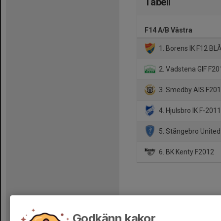
Tabell
F14 A/B Västra
1. Borens IK F12 BL
2. Vadstena GIF F20
3. Smedby AIS F201
4. Hjulsbro IK F-201
5. Stångebro Unite
6. BK Kenty F2012
Godkänn kakor