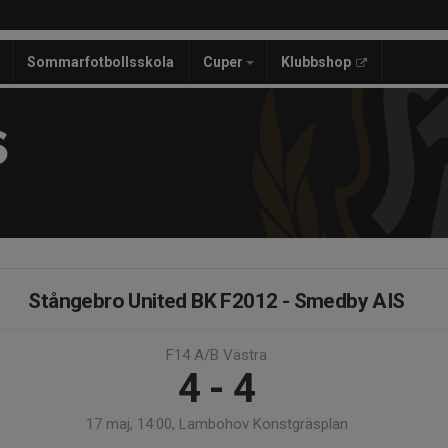
Sommarfotbollsskola
Cuper
Klubbshop
S
Stångebro United BK F2012 - Smedby AIS
F14 A/B Västra
4 - 4
17 maj, 14:00, Lambohov Konstgräsplan