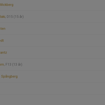
 Wickberg
laki
, D15 (15 år)
sten
edt
rantz
röm
, F13 (13 år)
n Spångberg