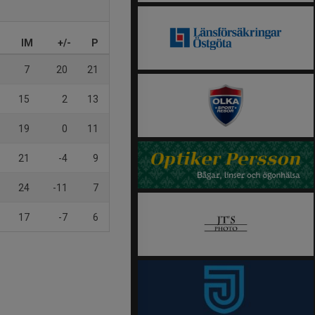
IM
+/-
P
7
20
21
15
2
13
19
0
11
21
-4
9
24
-11
7
17
-7
6