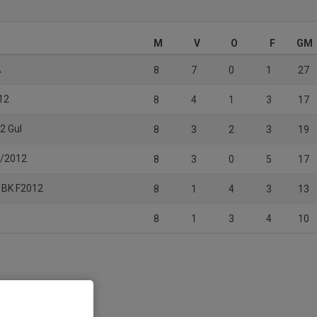
M
V
O
F
GM
Å
8
7
0
1
27
12
8
4
1
3
17
2 Gul
8
3
2
3
19
1/2012
8
3
0
5
17
d BK F2012
8
1
4
3
13
8
1
3
4
10