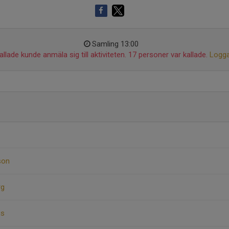
Samling 13:00
llade kunde anmäla sig till aktiviteten. 17 personer var kallade.
Logga
rson
rg
us