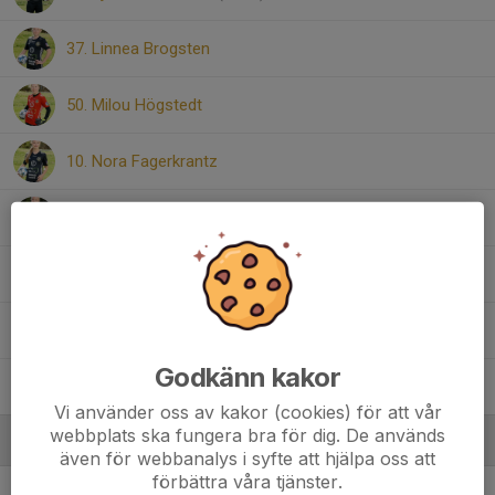
37. Linnea Brogsten
50. Milou Högstedt
10. Nora Fagerkrantz
20. Saga Halldén Spångberg
8. Sigrid Funk
3. Stella Åbrink
Godkänn kakor
5. Vera Teske
Vi använder oss av kakor (cookies) för att vår
webbplats ska fungera bra för dig. De används
Ledare
även för webbanalys i syfte att hjälpa oss att
förbättra våra tjänster.
Andreas Kiellarson
Ledare