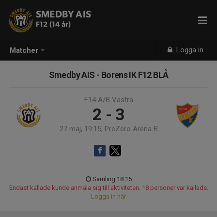
SMEDBY AIS
F12 (14 år)
Logga in
Matcher
Smedby AIS - Borens IK F12 BLÅ
F14 A/B Västra
2 - 3
27 maj, 19:15, PreZero Arena B
Samling 18:15
Endast kallade kunde anmäla sig till aktiviteten. 18 personer var kallade.
Logga in här