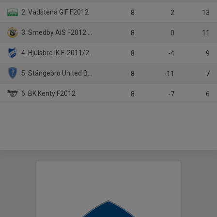
2. Vadstena GIF F2012
8
2
13
3. Smedby AIS F2012 Gul
8
0
11
4. Hjulsbro IK F-2011/2012
8
-4
9
5. Stångebro United BK F2012
8
-11
7
6. BK Kenty F2012
8
-7
6