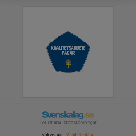
För
smarta
idrottsföreningar
Välj version:
Mobil
|
Desktop