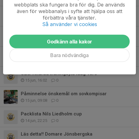
webbplats ska fungera bra för dig. De används
även för webbanalys i syfte att hjälpa oss att
OBS!! Ny träningsdag
förbättra våra tjänster.
3 aug, 18:51
0
Så använder vi cookies
Ny träningsdag under höstsäsongen
28 jul, 11:59
0
Godkänn alla kakor
Obs!! Flyttad match
Bara nödvändiga
25 jun, 21:13
1
OBS! Ändrad träningsyta idag 15/6
15 jun, 16:02
0
Påminnelse önskemål om sovkompisar
15 jun, 09:08
0
Packlista Nils Liedholm cup
14 jun, 22:25
0
Läs detta!! Domare Jönsbergska