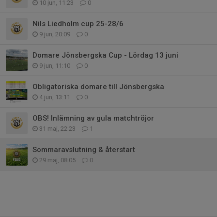
10 jun, 11:23
0
Nils Liedholm cup 25-28/6
9 jun, 20:09
0
Domare Jönsbergska Cup - Lördag 13 juni
9 jun, 11:10
0
Obligatoriska domare till Jönsbergska
4 jun, 13:11
0
OBS! Inlämning av gula matchtröjor
31 maj, 22:23
1
Sommaravslutning & återstart
29 maj, 08:05
0