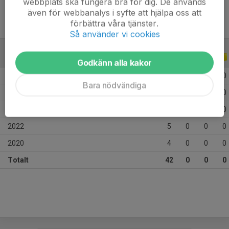
webbplats ska fungera bra för dig. De används
även för webbanalys i syfte att hjälpa oss att
förbättra våra tjänster.
Så använder vi cookies
ALLA SERIER
ALLA ÅR
Godkänn alla kakor
2026
12
0
0
0
Bara nödvändiga
2024
13
0
0
0
2023
8
0
0
0
2022
5
0
0
0
2020
4
0
0
0
Totalt
42
0
0
0