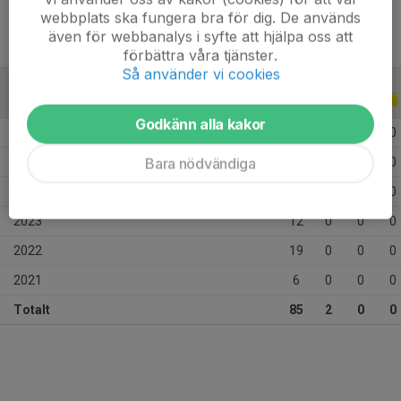
webbplats ska fungera bra för dig. De används
även för webbanalys i syfte att hjälpa oss att
förbättra våra tjänster.
Så använder vi cookies
ALLA SERIER
ALLA ÅR
Godkänn alla kakor
2026
6
0
0
0
Bara nödvändiga
2025
30
2
0
0
2024
12
0
0
0
2023
12
0
0
0
2022
19
0
0
0
2021
6
0
0
0
Totalt
85
2
0
0