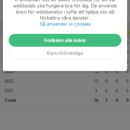
webbplats ska fungera bra för dig. De används
även för webbanalys i syfte att hjälpa oss att
förbättra våra tjänster.
Så använder vi cookies
ALLA SERIER
ALLA ÅR
Godkänn alla kakor
2026
13
0
0
0
Bara nödvändiga
2025
23
1
0
0
2024
13
0
0
0
2023
12
0
0
0
2022
12
0
0
0
2021
3
0
0
0
Totalt
76
1
0
0