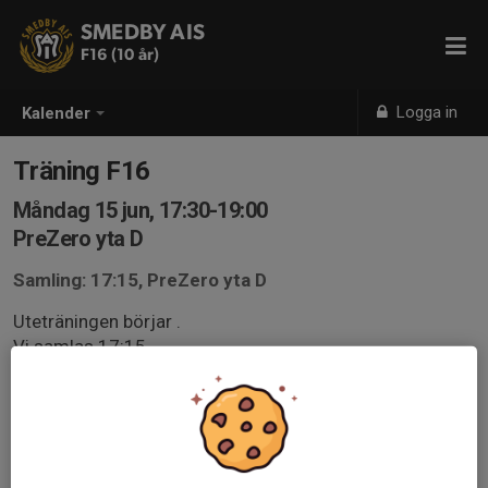
SMEDBY AIS
F16 (10 år)
Logga in
Kalender
Träning F16
Måndag 15 jun, 17:30-19:00
PreZero yta D
Samling: 17:15, PreZero yta D
Uteträningen börjar .
Vi samlas 17:15.
Kom ihåg att anmäla er i svenskalag appen.