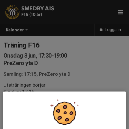
SMEDBY AIS
F16 (10 år)
Logga in
Kalender
Träning F16
Onsdag 3 jun, 17:30-19:00
PreZero yta D
Samling: 17:15, PreZero yta D
Uteträningen börjar.
Samling 17:15.
Kom ihåg att anmäla er i svenskalag appen.