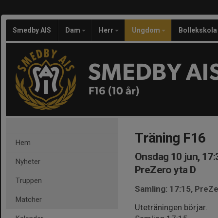
Smedby AIS
Dam
Herr
Ungdom
Bollekskola
SMEDBY AI
F16 (10 år)
Träning F16
Hem
Onsdag 10 jun, 17:
Nyheter
PreZero yta D
Truppen
Samling: 17:15, PreZe
Matcher
Uteträningen börjar.