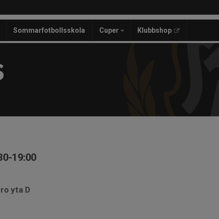
Sommarfotbollsskola
Cuper
Klubbshop
S
30-19:00
ro yta D