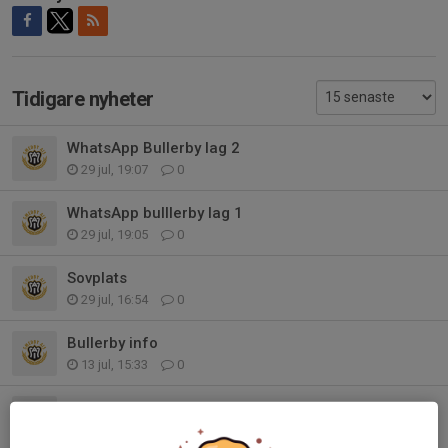
Tidigare nyheter
WhatsApp Bullerby lag 2
29 jul, 19:07
0
WhatsApp bulllerby lag 1
29 jul, 19:05
0
Sovplats
29 jul, 16:54
0
Bullerby info
13 jul, 15:33
0
Bullerby info
7 jul, 09:14
0