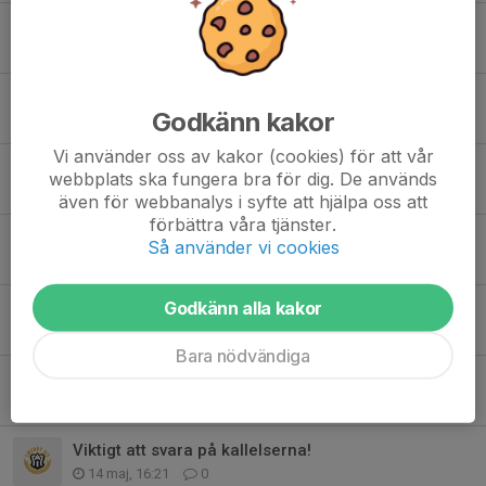
Jönsbergska och sommar avslutning mm
14 jun, 17:29
0
Sommaruppehåll efter måndag 15 juni
Godkänn kakor
3 jun, 10:56
0
Vi använder oss av kakor (cookies) för att vår
Sista chansen!
webbplats ska fungera bra för dig. De används
1 jun, 08:11
0
även för webbanalys i syfte att hjälpa oss att
förbättra våra tjänster.
Gräskiosken F2016 Arbetspass
Så använder vi cookies
28 maj, 16:51
1
Godkänn alla kakor
Gräskiosken arbetspass
26 maj, 23:06
2
Bara nödvändiga
Kakförsäljningen betalning
16 maj, 20:39
0
Viktigt att svara på kallelserna!
14 maj, 16:21
0