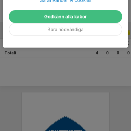
Så använder vi cookies
Godkänn alla kakor
Bara nödvändiga
ALLA SERIER
ALLA ÅR
2026
4
0
0
0
Totalt
4
0
0
0