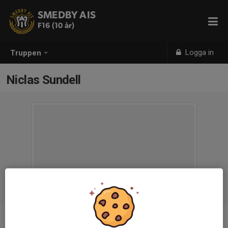
SMEDBY AIS
F16 (10 år)
Logga in
Truppen
Niclas Sundell
Titel
Resurs