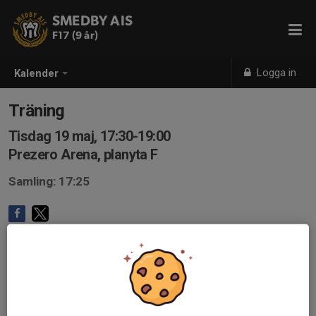
SMEDBY AIS
F17 (9 år)
Logga in
Kalender
Träning
Tisdag 19 maj, 17:30-19:00
Prezero Arena, planyta F
Samling: 17:25