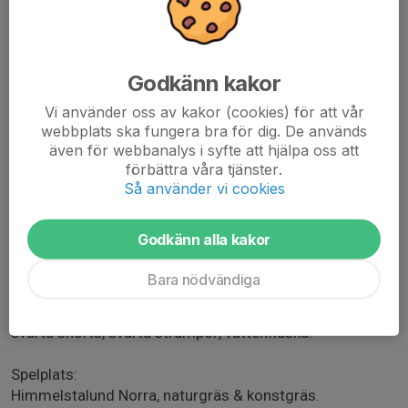
Spelschema
Smedby AIS Gul:
14:40 Smedby AIS:Gul - Eneby BK:Eneby 1
Godkänn kakor
15:30 Smedby AIS:Gul - Kimstad GoIF
16:45 AIK:Svart - Smedby AIS:Gul
Vi använder oss av kakor (cookies) för att vår
17:35 Krokeks IF:Röd - Smedy AIS:Gul
webbplats ska fungera bra för dig. De används
även för webbanalys i syfte att hjälpa oss att
Smedby AIS Svart:
förbättra våra tjänster.
14:40 Smedby AIS:Svart - Eneby BK:Eneby 2
Så använder vi cookies
15:30 Smedby AIS:Svart - Skärblacka IF
16:45 AIK:Gul - Smedby AIS:Svart
Godkänn alla kakor
17:35 Krokeks IF:Vit - Smedby AIS:Svart
Bara nödvändiga
Ta med: Matchtröja, fotbollskor utomhus, benskydd,
svarta shorts, svarta strumpor, vattenflaska.
Spelplats:
Himmelstalund Norra, naturgräs & konstgräs.