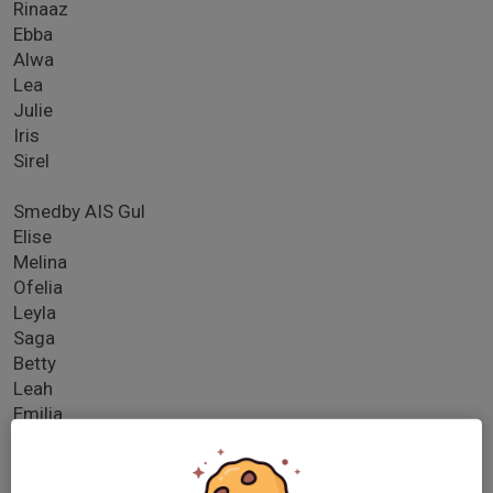
Rinaaz
Ebba
Alwa
Lea
Julie
Iris
Sirel
Smedby AIS Gul
Elise
Melina
Ofelia
Leyla
Saga
Betty
Leah
Emilia
Hailey