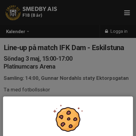
SMEDBY AIS
F18 (8 år)
Logga in
Kalender
Line-up på match IFK Dam - Eskilstuna
Söndag 3 maj, 15:00-17:00
Platinumcars Arena
Samling: 14:00, Gunnar Nordahls staty Ektorpsgatan
Ta med fotbollsskor
Vi kollar intresset för villka som skulle vilja gå in med
spelarna på planen på IFK Dam-Eskilstuna United nu på
söndag.