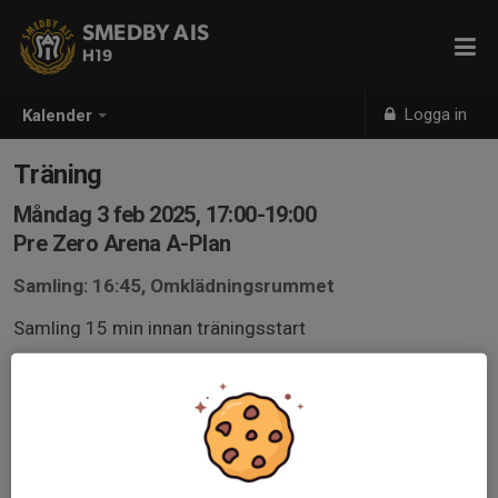
SMEDBY AIS
H19
Logga in
Kalender
Träning
Måndag 3 feb 2025, 17:00-19:00
Pre Zero Arena A-Plan
Samling: 16:45, Omklädningsrummet
Samling 15 min innan träningsstart