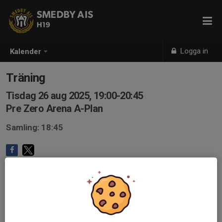
SMEDBY AIS
H19
Logga in
Kalender
Träning
Tisdag 26 aug 2025, 19:00-20:45
Pre Zero Arena A-Plan
Samling: 18:45