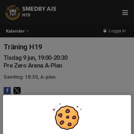
SMEDBY AIS
H19
Logga in
Kalender
Träning H19
Tisdag 9 jun, 19:00-20:30
Pre Zero Arena A-Plan
Samling: 18:30, A-plan