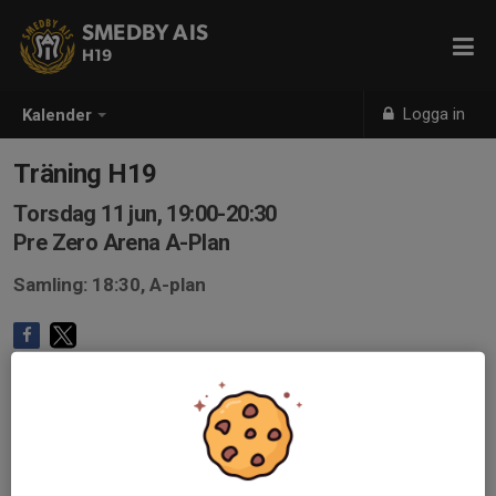
SMEDBY AIS
H19
Logga in
Kalender
Träning H19
Torsdag 11 jun, 19:00-20:30
Pre Zero Arena A-Plan
Samling: 18:30, A-plan