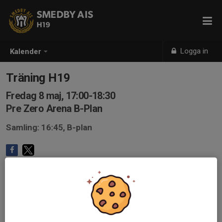
SMEDBY AIS
H19
Logga in
Kalender
Träning H19
Fredag 8 maj, 17:00-18:30
Pre Zero Arena B-Plan
Samling: 16:45, B-plan