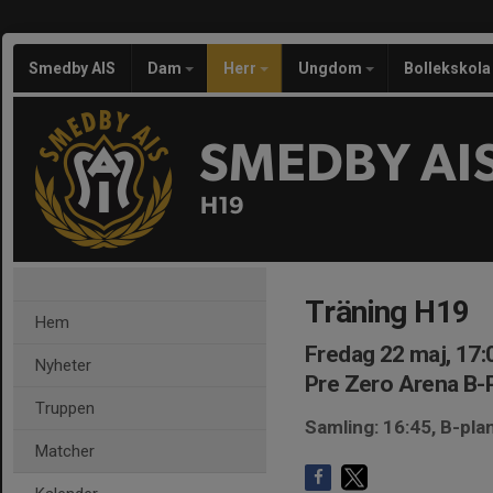
Smedby AIS
Dam
Herr
Ungdom
Bollekskola
SMEDBY AI
H19
Träning H19
Hem
Fredag 22 maj, 17:
Nyheter
Pre Zero Arena B-
Truppen
Samling: 16:45, B-pla
Matcher