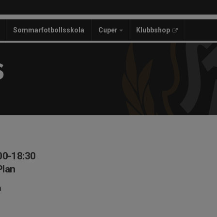
Sommarfotbollsskola
Cuper
Klubbshop
S
00-18:30
Plan
n