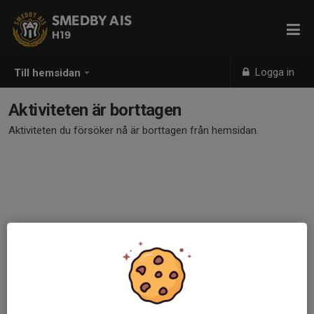
SMEDBY AIS
H19
Logga in
Till hemsidan
Aktiviteten är borttagen
Aktiviteten du försöker nå är borttagen från hemsidan.