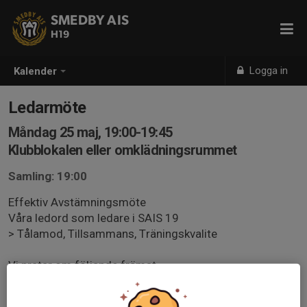
SMEDBY AIS
H19
Logga in
Kalender
Ledarmöte
Måndag 25 maj, 19:00-19:45
Klubblokalen eller omklädningsrummet
Samling: 19:00
Effektiv Avstämningsmöte
Våra ledord som ledare i SAIS 19
> Tålamod, Tillsammans, Träningskvalite
Vi pratar om följande främst
- Organisation > roller generellt ? Roller i träning och
match? Hur har det funkat? Bra / dåligt, vem gör vad och