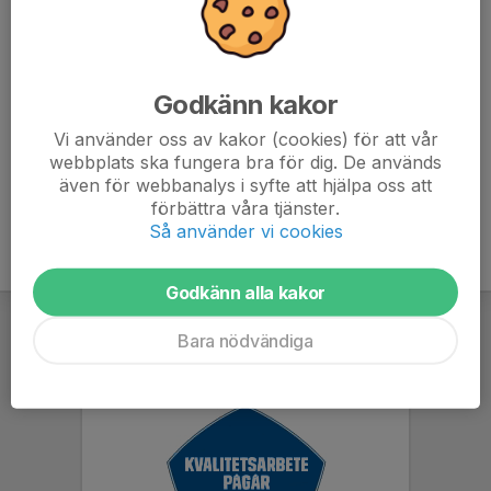
när? Feedback till varandra kring våra roller.
- Övrigt om vi hinner (spelarutveckling, arbetssätt)
Vi kanske kan avsluta träningen lite tidigare för o hinna
Godkänn kakor
ha en ordentligt sittning.
Vi använder oss av kakor (cookies) för att vår
webbplats ska fungera bra för dig. De används
även för webbanalys i syfte att hjälpa oss att
förbättra våra tjänster.
Så använder vi cookies
Godkänn alla kakor
Bara nödvändiga