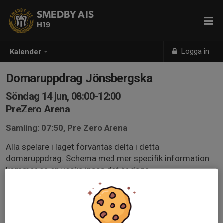
SMEDBY AIS
H19
Logga in
Kalender
Domaruppdrag Jönsbergska
Söndag 14 jun, 08:00-12:00
PreZero Arena
Samling: 07:50, Pre Zero Arena
Alla spelare i laget förväntas delta i detta
domaruppdrag. Schema med mer specifik information
kommer ca en vecka innan det är dags.
Svara så snart som möjligt.
Utöver spelare behövs två ledare på plats från 07:30
Om man inte kan delta det är ditt ansvar att se till att