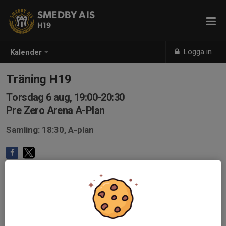
SMEDBY AIS
H19
Logga in
Kalender
Träning H19
Torsdag 6 aug, 19:00-20:30
Pre Zero Arena A-Plan
Samling: 18:30, A-plan