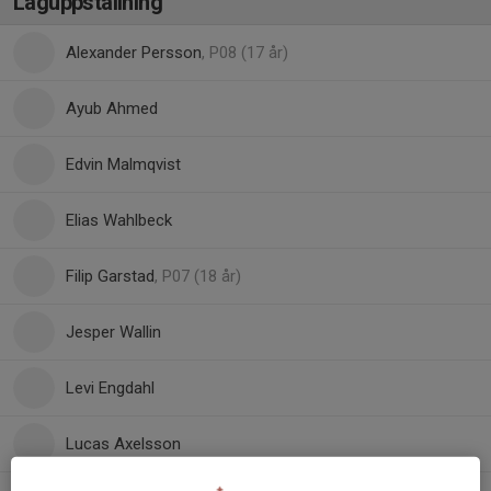
Laguppställning
Alexander Persson
, P08 (17 år)
Ayub Ahmed
Edvin Malmqvist
Elias Wahlbeck
Filip Garstad
, P07 (18 år)
Jesper Wallin
Levi Engdahl
Lucas Axelsson