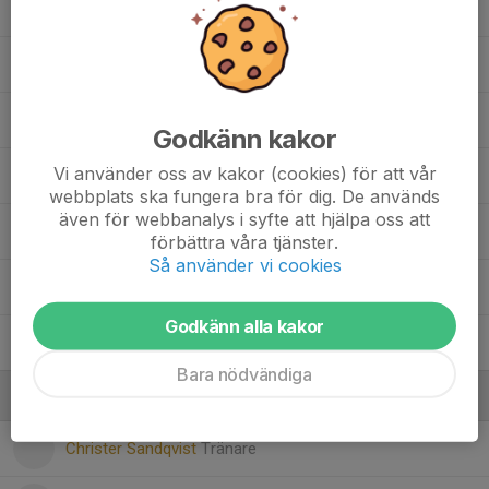
Mattias Fernandez Gonzalez
Maximilian Salomonsson Bergström
Michel Mujkic
Godkänn kakor
Vi använder oss av kakor (cookies) för att vår
Oliver Lindqvist
, P08 (17 år)
webbplats ska fungera bra för dig. De används
även för webbanalys i syfte att hjälpa oss att
Olle Åberg
förbättra våra tjänster.
Så använder vi cookies
Theo Sundén
Godkänn alla kakor
Vilmer Hagel
Bara nödvändiga
Ledare
Christer Sandqvist
Tränare