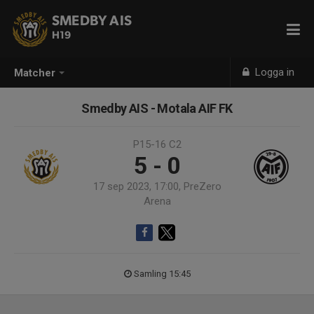
SMEDBY AIS
H19
Logga in
Matcher
Smedby AIS - Motala AIF FK
P15-16 C2
5 - 0
17 sep 2023, 17:00, PreZero
Arena
Samling 15:45