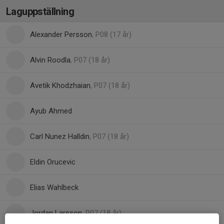
Laguppställning
Alexander Persson
, P08 (17 år)
Alvin Roodla
, P07 (18 år)
Avetik Khodzhaian
, P07 (18 år)
Ayub Ahmed
Carl Nunez Halldin
, P07 (18 år)
Eldin Orucevic
Elias Wahlbeck
Jordan Larsson
, P07 (18 år)