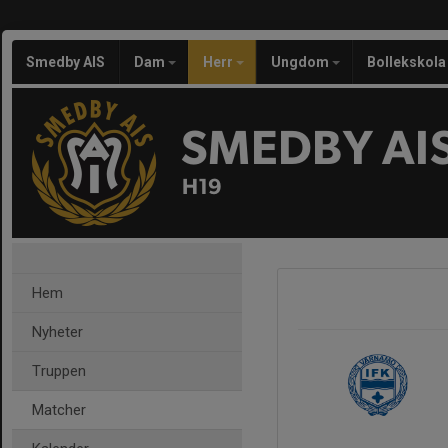
Smedby AIS
Dam
Herr
Ungdom
Bollekskola
SMEDBY AI
H19
Hem
Nyheter
Truppen
Matcher