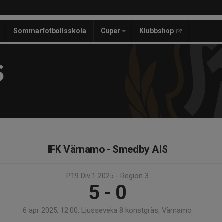
Sommarfotbollsskola
Cuper
Klubbshop
S
IFK Värnamo - Smedby AIS
P19 Div.1 2025 - Region 3
5 - 0
6 apr 2025, 12:00, Ljusseveka 8 konstgräs, Värnamo