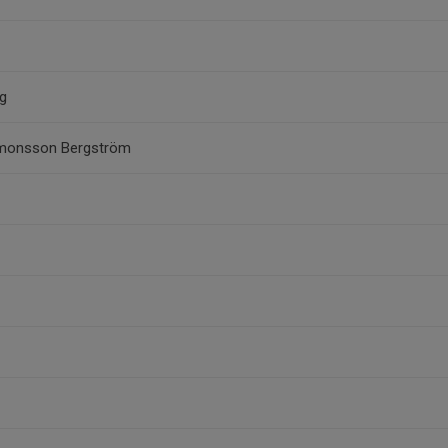
g
omonsson Bergström