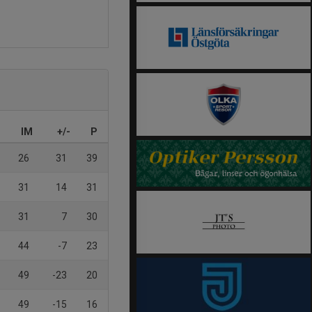
IM
+/-
P
26
31
39
31
14
31
31
7
30
44
-7
23
49
-23
20
49
-15
16