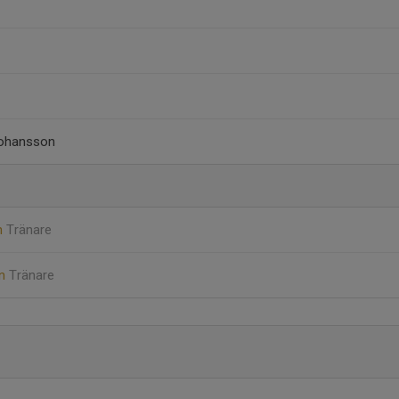
Johansson
n
Tränare
on
Tränare