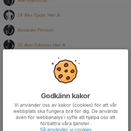
Adin Krijestorac
24. Alex Tjäder
, Herr A
Alexander Persson
20. Alvin Eriksson
, Herr A
Amel Rujovic
Charlie Tolff
Emil Andersson
Godkänn kakor
Vi använder oss av kakor (cookies) för att vår
18. Ingvar Raoul
, Herr A
webbplats ska fungera bra för dig. De används
även för webbanalys i syfte att hjälpa oss att
Lucas Bade
förbättra våra tjänster.
Så använder vi cookies