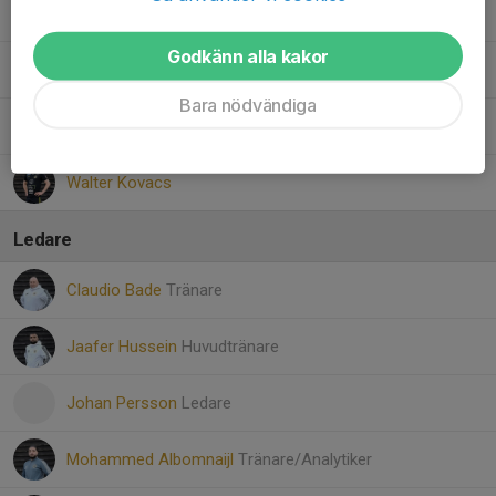
Nicholas Nyabaro
Godkänn alla kakor
Oskar Andersson
Bara nödvändiga
Viggo Solmell
Walter Kovacs
Ledare
Claudio Bade
Tränare
Jaafer Hussein
Huvudtränare
Johan Persson
Ledare
Mohammed Albomnaijl
Tränare/Analytiker