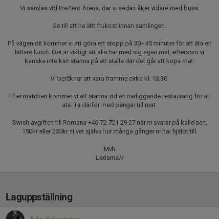
Vi samlas vid PreZero Arena, där vi sedan åker vidare med buss.
Se till att ha ätit frukost innan samlingen.
På vägen dit kommer vi att göra ett stopp på 30–45 minuter för att äta en
lättare lunch. Det är viktigt att alla har med sig egen mat, eftersom vi
kanske inte kan stanna på ett ställe där det går att köpa mat.
Vi beräknar att vara framme cirka kl. 13:30.
Efter matchen kommer vi att stanna vid en närliggande restaurang för att
äta. Ta därför med pengar till mat.
Swish avgiften till Romana +46 72-721 29 27 när ni svarar på kallelsen,
150kr eller 250kr ni vet själva hur många gånger ni har hjälpt till.
Mvh
Ledarna//
Laguppställning