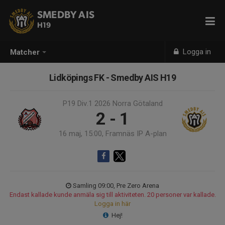
SMEDBY AIS
H19
Logga in
Matcher
Lidköpings FK - Smedby AIS H19
P19 Div.1 2026 Norra Götaland
2 - 1
16 maj, 15:00, Framnäs IP A-plan
Samling 09:00, Pre Zero Arena
Endast kallade kunde anmäla sig till aktiviteten. 20 personer var kallade.
Logga in här
Hej!