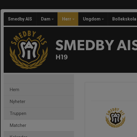
Smedby AIS
Dam
Herr
Ungdom
Bollekskola
SMEDBY AI
H19
Hem
Nyheter
Truppen
Matcher