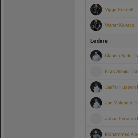
Viggo Solmell
Walter Kovacs
Ledare
Claudio Bade
Tr
Firas Alzaidi
Trä
Jaafer Hussein
Jan Molander
T
Johan Persson
Mohammed Albo