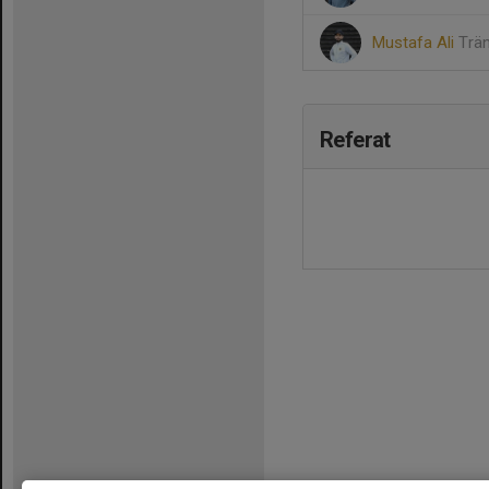
Mustafa Ali
Trä
Referat