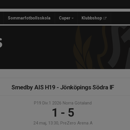
Sommarfotbollsskola
Cuper
Klubbshop
S
Smedby AIS H19 - Jönköpings Södra IF
P19 Div.1 2026 Norra Götaland
1 - 5
24 maj, 13:30, PreZero Arena A