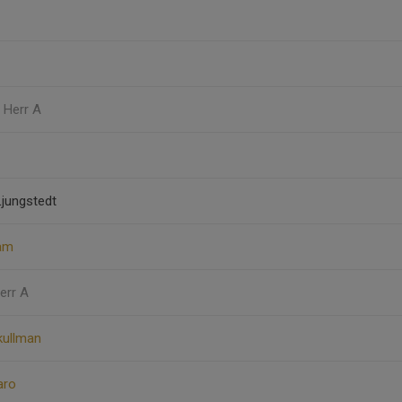
, Herr A
Ljungstedt
am
Herr A
kullman
aro