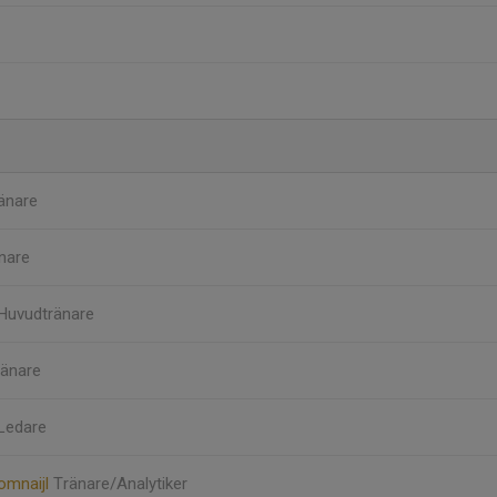
änare
nare
Huvudtränare
ränare
Ledare
mnaijl
Tränare/Analytiker