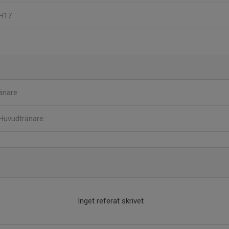
 H17
änare
Huvudtränare
Inget referat skrivet