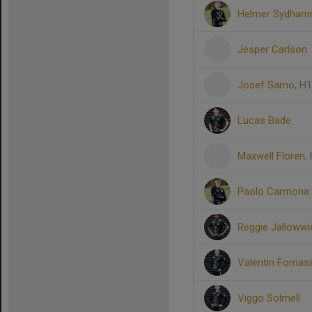
Helmer Sydham
Jesper Carlson
Josef Samo
, H
Lucas Bade
Maxwell Floren
,
Paolo Carmona 
Reggie Jallowwi
Valentin Fornas
Viggo Solmell