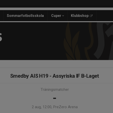
Sommarfotbollsskola
Cuper
Klubbshop
S
Smedby AIS H19 - Assyriska IF B-Laget
Träningsmatcher
-
2 aug, 12:00, PreZero Arena