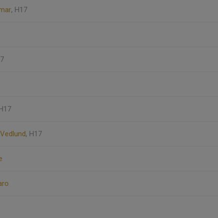
mar
, H17
17
 H17
Vedlund
, H17
e
aro