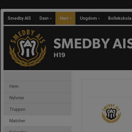
Smedby AIS
Dam
Herr
Ungdom
Bollekskola
SMEDBY AI
H19
Hem
Nyheter
Truppen
Matcher