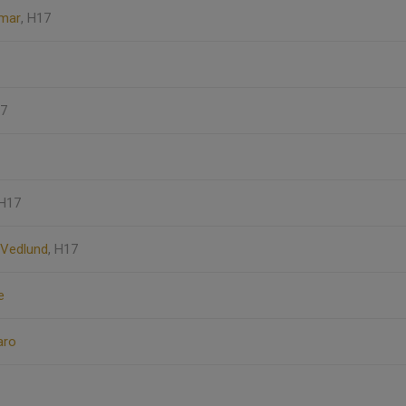
mar
, H17
17
 H17
Vedlund
, H17
e
aro