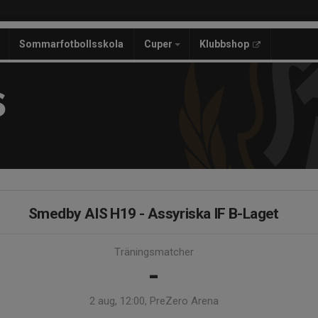
Sommarfotbollsskola
Cuper
Klubbshop
S
Smedby AIS H19 - Assyriska IF B-Laget
Träningsmatcher
-
2 aug, 12:00, PreZero Arena