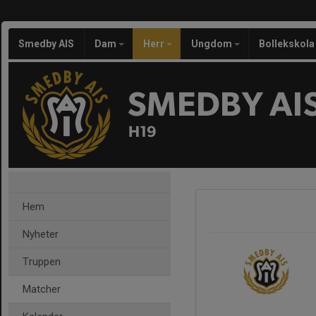
Smedby AIS
Dam
Herr
Ungdom
Bollekskola
SMEDBY AI
H19
Hem
Nyheter
Truppen
Matcher