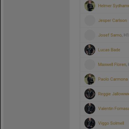
Helmer Sydham
Jesper Carlson
Josef Samo
, H
Lucas Bade
Maxwell Floren
,
Paolo Carmona 
Reggie Jallowwi
Valentin Fornas
Viggo Solmell