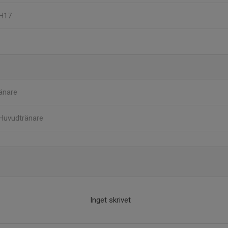
 H17
änare
Huvudtränare
Inget skrivet