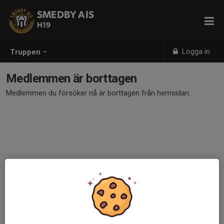
SMEDBY AIS
H19
Logga in
Truppen
Medlemmen är borttagen
Medlemmen du försöker nå är borttagen från hemsidan.