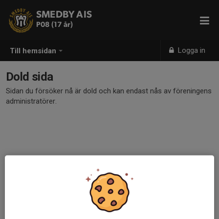
SMEDBY AIS
P08 (17 år)
Logga in
Till hemsidan
Dold sida
Sidan du försöker nå är dold och kan endast nås av föreningens
administratörer.