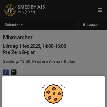
SMEDBY AIS
P16 (10 år)
Logga in
Kalender
Mixmatcher
Lördag 1 feb 2025, 14:00-16:00
Pre Zero B-plan
Samling: 13:50, PreZero Arena - B plan