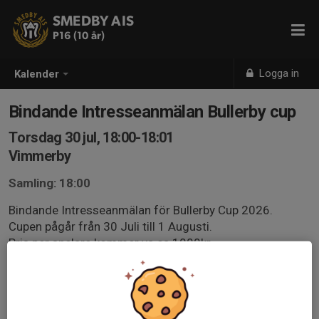
SMEDBY AIS
P16 (10 år)
Logga in
Kalender
Bindande Intresseanmälan Bullerby cup
Torsdag 30 jul, 18:00-18:01
Vimmerby
Samling: 18:00
Bindande Intresseanmälan för Bullerby Cup 2026.
Cupen pågår från 30 Juli till 1 Augusti.
Pris per spelare kommer va ca 1000kr
För att veta hur många lag vi ska anmäla ber vi er att
svara på denna intresseanmälan.