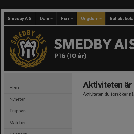
Smedby AIS
Dam
Herr
Ungdom
Bollekskola
SMEDBY AI
P16 (10 år)
Aktiviteten är
Hem
Aktiviteten du försöker n
Nyheter
Truppen
Matcher