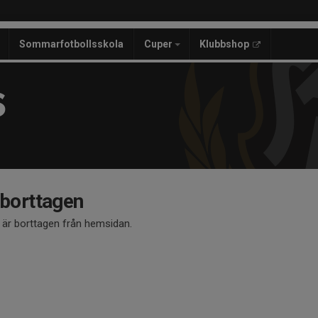
Sommarfotbollsskola
Cuper
Klubbshop
S
 borttagen
å är borttagen från hemsidan.