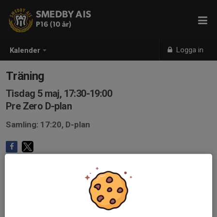
SMEDBY AIS
P16 (10 år)
Logga in
Kalender
Träning
Tisdag 5 maj, 17:30-19:00
Pre Zero D-plan
Samling: 17:20, D-plan