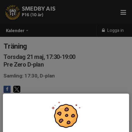
SMEDBY AIS
P16 (10 år)
Logga in
Kalender
Träning
Torsdag 21 maj, 17:30-19:00
Pre Zero D-plan
Samling: 17:30, D-plan