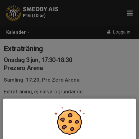
SMEDBY AIS
P16 (10 år)
Logga in
Kalender
Extraträning
Onsdag 3 jun, 17:30-18:30
Prezero Arena
Samling: 17:20, Pre Zero Arena
Extraträning, ej närvarogrundande