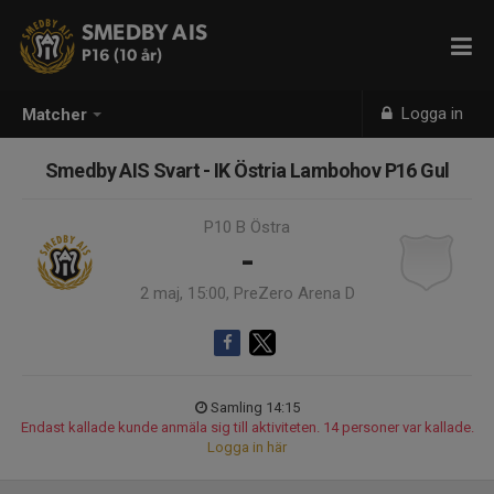
SMEDBY AIS
P16 (10 år)
Logga in
Matcher
Smedby AIS Svart - IK Östria Lambohov P16 Gul
P10 B Östra
-
2 maj, 15:00, PreZero Arena D
Samling 14:15
Endast kallade kunde anmäla sig till aktiviteten. 14 personer var kallade.
Logga in här