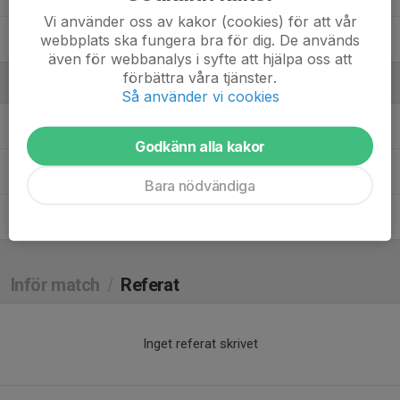
Vi använder oss av kakor (cookies) för att vår
webbplats ska fungera bra för dig. De används
Theodor Walther
även för webbanalys i syfte att hjälpa oss att
förbättra våra tjänster.
Ledare
Så använder vi cookies
Gabriel Aydin
Tränare
Godkänn alla kakor
Joakim Runqvist
Ledare
Bara nödvändiga
Johan Walther
Ledare
Inför match
/
Referat
Inget referat skrivet