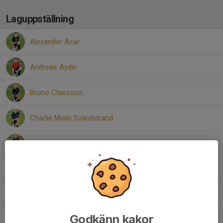
Laguppställning
Alexander Acar
Andreas Aydin
Bruno Claesson
Charlie Molin Svärdstrand
Folke Sahlén
Liam Mankowski
Melker Nilsson
Godkänn kakor
Noel Nilsson