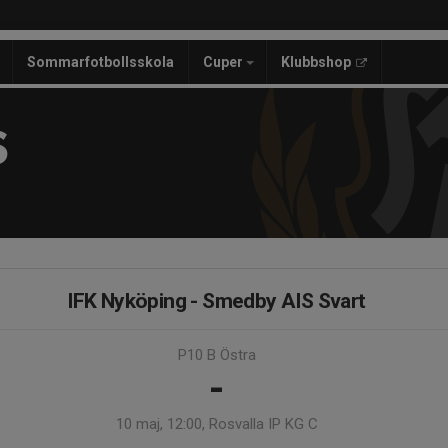
Sommarfotbollsskola
Cuper
Klubbshop
S
IFK Nyköping - Smedby AIS Svart
P10 B Östra
-
10 maj, 12:00, Rosvalla IP KG C