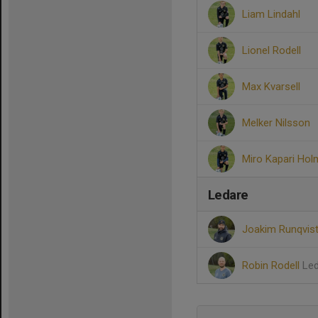
Liam Lindahl
Lionel Rodell
Max Kvarsell
Melker Nilsson
Miro Kapari Hol
Ledare
Joakim Runqvis
Robin Rodell
Le