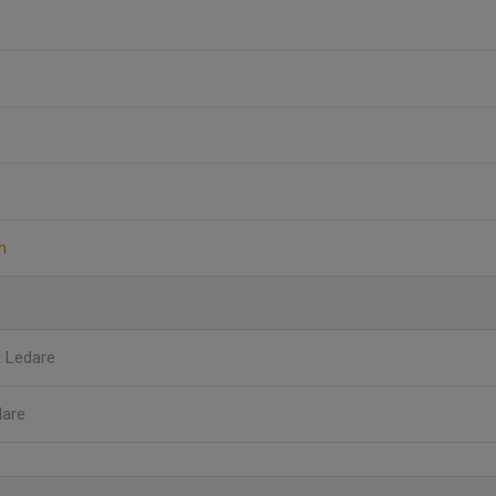
m
t
Ledare
dare