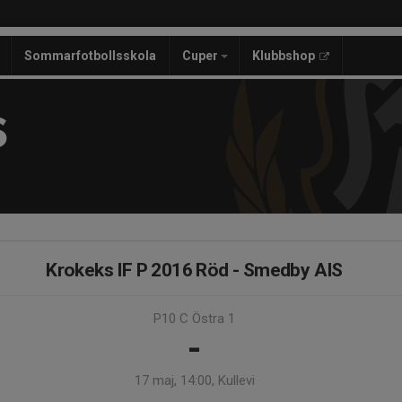
Sommarfotbollsskola
Cuper
Klubbshop
S
Krokeks IF P 2016 Röd - Smedby AIS
P10 C Östra 1
-
17 maj, 14:00, Kullevi