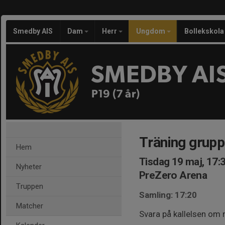
Smedby AIS
Dam
Herr
Ungdom
Bollekskola
SMEDBY AI
P19 (7 år)
Träning grupp
Hem
Tisdag 19 maj, 17:
Nyheter
PreZero Arena
Truppen
Samling: 17:20
Matcher
Svara på kallelsen om 