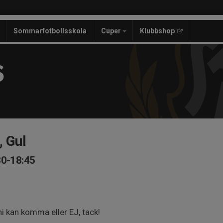
Sommarfotbollsskola
Cuper
Klubbshop
S
, Gul
30-18:45
ni kan komma eller EJ, tack!