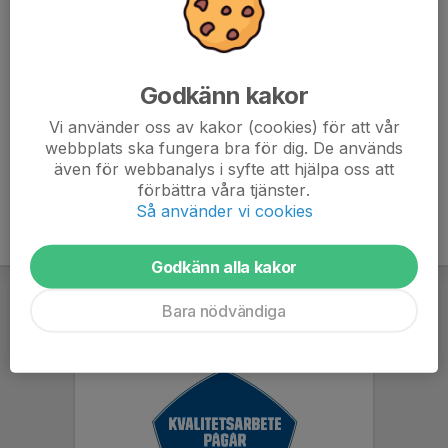
plats.
På fotograferingen kommer grabbarna få låna
matchtröjor att ha på sig. Har man svarta shorts/byxor
Godkänn kakor
och eller strumpor så får man gärna ha på sig det.
Vi använder oss av kakor (cookies) för att vår
webbplats ska fungera bra för dig. De används
även för webbanalys i syfte att hjälpa oss att
förbättra våra tjänster.
Så använder vi cookies
Godkänn alla kakor
Bara nödvändiga