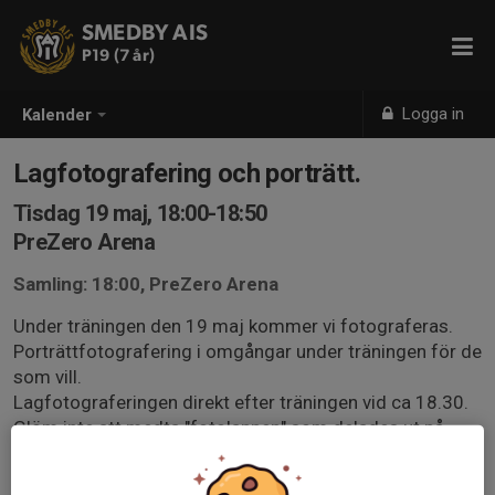
SMEDBY AIS
P19 (7 år)
Logga in
Kalender
Lagfotografering och porträtt.
Tisdag 19 maj, 18:00-18:50
PreZero Arena
Samling: 18:00, PreZero Arena
Under träningen den 19 maj kommer vi fotograferas.
Porträttfotografering i omgångar under träningen för de
som vill.
Lagfotograferingen direkt efter träningen vid ca 18.30.
Glöm inte att medta "fotolappen" som delades ut på
träningarna 5/5 eller 12/5.
Saknar man fotolapp finns möjlighet att få en ny på