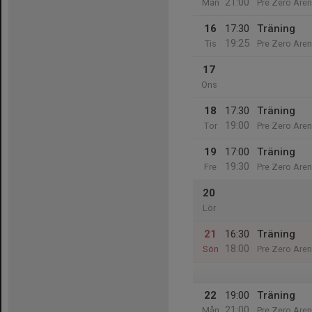
21:00
Mån
Pre Zero Are
16
17:30
Träning
19:25
Tis
Pre Zero Are
17
Ons
18
17:30
Träning
19:00
Tor
Pre Zero Are
19
17:00
Träning
19:30
Fre
Pre Zero Are
20
Lör
21
16:30
Träning
18:00
Sön
Pre Zero Are
22
19:00
Träning
21:00
Mån
Pre Zero Are