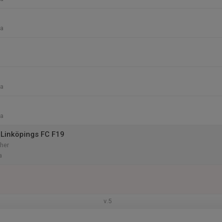
na
na
na
Linköpings FC F19
her
a
v.5