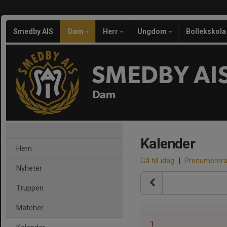
Smedby AIS
Dam
Herr
Ungdom
Bollekskola
SMEDBY AI
Dam
Kalender
Hem
Gå till idag
|
Prenumerer
Nyheter
Truppen
Matcher
1