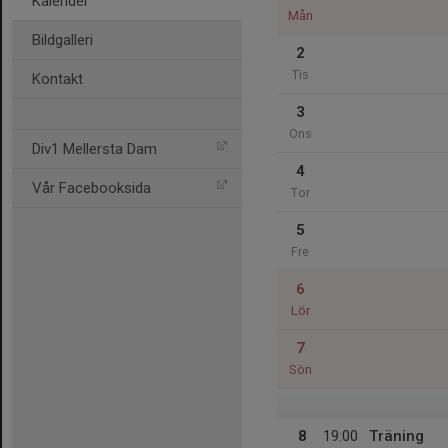
Kalender
Mån
Bildgalleri
2
Tis
Kontakt
3
Ons
Div1 Mellersta Dam
4
Vår Facebooksida
Tor
5
Fre
6
Lör
7
Sön
8
19:00
Träning