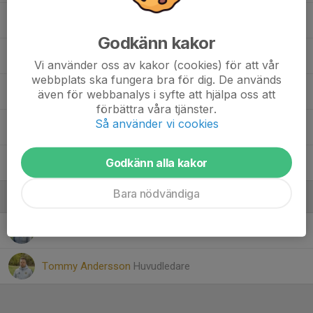
10. Nora Fagerkrantz
Godkänn kakor
Selma Eriksson
Vi använder oss av kakor (cookies) för att vår
webbplats ska fungera bra för dig. De används
3. Stella Åbrink
även för webbanalys i syfte att hjälpa oss att
förbättra våra tjänster.
Så använder vi cookies
40. Thea Kalkan-Jonsson
Godkänn alla kakor
5. Vera Teske
Bara nödvändiga
Ledare
Andreas Åbrink
Ledare
Tommy Andersson
Huvudledare