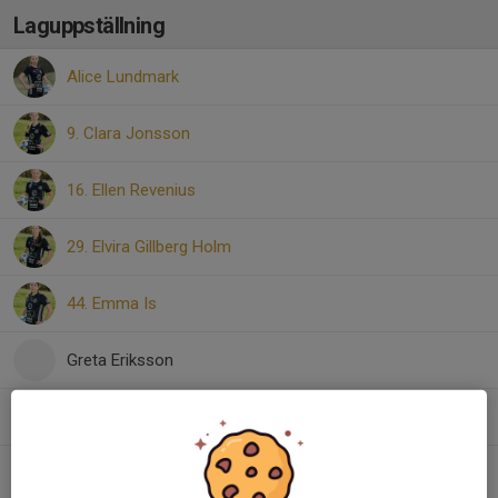
Laguppställning
Alice Lundmark
9. Clara Jonsson
16. Ellen Revenius
29. Elvira Gillberg Holm
44. Emma Is
Greta Eriksson
Iris Ovinder
37. Linnea Brogsten