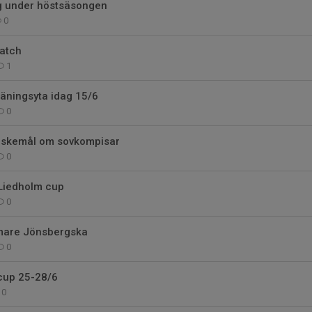
g under höstsäsongen
0
match
1
äningsyta idag 15/6
0
nskemål om sovkompisar
0
 Liedholm cup
0
omare Jönsbergska
0
 cup 25-28/6
0