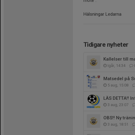
möte".
Hälsningar Ledarna
Tidigare nyheter
Kallelser till
Igår, 14:34
Matsedel på S
5 aug, 15:08
LÄS DETTA!! In
3 aug, 23:07
OBS!! Ny träni
3 aug, 18:51