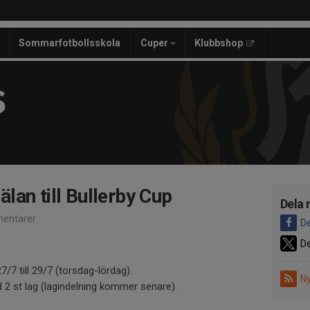
Sommarfotbollsskola
Cuper
Klubbshop
S
lan till Bullerby Cup
Dela 
entarer
De
De
7/7 till 29/7 (torsdag-lördag).
Ny
 2 st lag (lagindelning kommer senare).