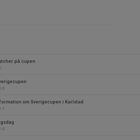
 matcher på cupen
0
verigecupen
0
formation om Sverigecupen i Karlstad
1
ngsdag
0