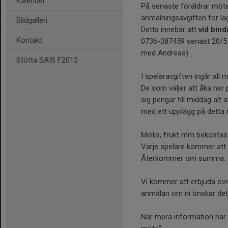
Kalender
På senaste föräldrar möte
anmälningsavgiften för la
Bildgalleri
Detta innebär att
vid bin
Kontakt
0736-387459 senast 20/5
med Andreas).
Stötta SAIS F2012
I spelaravgiften ingår all 
De som väljer att åka ne
sig pengar till middag alt
med ett upplägg på detta
Mellis, frukt mm bekostas
Varje spelare kommer att f
Återkommer om summa.
Vi kommer att erbjuda öve
anmälan om ni önskar det
När mera information har 