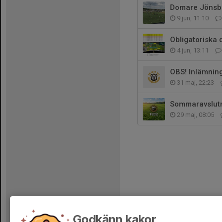
Domare Jönsbe
9 jun, 11:10
Obligatoriska 
4 jun, 13:11
OBS! Inlämning
31 maj, 22:23
Sommaravslutn
29 maj, 08:05
Godkänn kakor