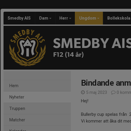
Smedby AIS
Dam
Herr
Ungdom
Bollekskola
SMEDBY AI
F12 (14 år)
Bindande anmä
Hem
5 maj 2023
0 komm
Nyheter
Hej!
Truppen
Bullerby cup spelas från 2
Matcher
Vi kommer att åka dit med