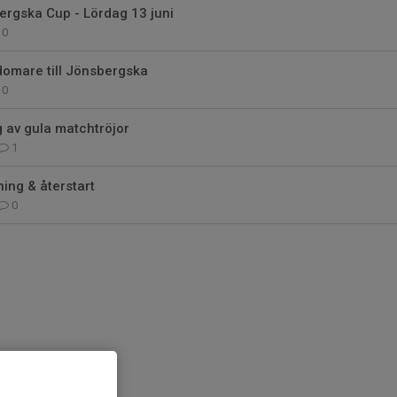
rgska Cup - Lördag 13 juni
0
domare till Jönsbergska
0
 av gula matchtröjor
1
ing & återstart
0