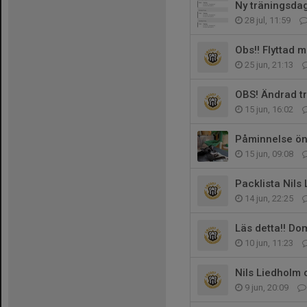
Ny träningsda
28 jul, 11:59
Obs!! Flyttad 
25 jun, 21:13
OBS! Ändrad tr
15 jun, 16:02
Påminnelse ö
15 jun, 09:08
Packlista Nils
14 jun, 22:25
Läs detta!! D
10 jun, 11:23
Nils Liedholm
9 jun, 20:09