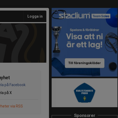
Logga in
nyhet
la på Facebook
la på X
heter via RSS
Sponsorer