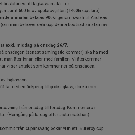
t beslutades att lagkassan står för
gen samt 500 kr av spelaravgiften (1400kr/spelare).
dande anmälan
betalas 900kr genom swish till Andreas:
 (om man behöver dela upp denna kostnad så stäm av
mat
exkl. middag på onsdag 26/7.
r på onsdagen (senast samlingstid kommer) ska ha med
 att man äter innan eller med familjen. Vi återkommer
 när vi ser antalet som kommer ner på onsdagen.
 av lagkassan.
å ta med en fickpeng till godis, glass, dricka mm.
rsovning från onsdag till torsdag. Kommentera i
ta. (Hemgång på lördag efter sista matchen)
kommit från cupansvarig bokar vi in ett "Bullerby cup