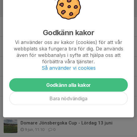
Obs!! Flyttad match
25 jun, 21:13
1
OBS! Ändrad träningsyta idag 15/6
15 jun, 16:02
0
Godkänn kakor
Vi använder oss av kakor (cookies) för att vår
Påminnelse önskemål om sovkompisar
webbplats ska fungera bra för dig. De används
15 jun, 09:08
0
även för webbanalys i syfte att hjälpa oss att
förbättra våra tjänster.
Packlista Nils Liedholm cup
Så använder vi cookies
14 jun, 22:25
0
Läs detta!! Domare Jönsbergska
Godkänn alla kakor
10 jun, 11:23
0
Bara nödvändiga
Nils Liedholm cup 25-28/6
9 jun, 20:09
0
Domare Jönsbergska Cup - Lördag 13 juni
9 jun, 11:10
0