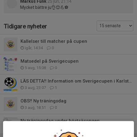
Markus Funk
25 jun, 21:14
Mycket bättre ju👌😊💪⚽️
Tidigare nyheter
Kallelser till matcher på cupen
Igår, 14:34
0
Matsedel på Sverigecupen
5 aug, 15:08
0
LÄS DETTA!! Information om Sverigecupen i Karlstad
3 aug, 23:07
1
OBS!! Ny träningsdag
3 aug, 18:51
0
Ny träningsdag under höstsäsongen
28 jul, 11:59
0