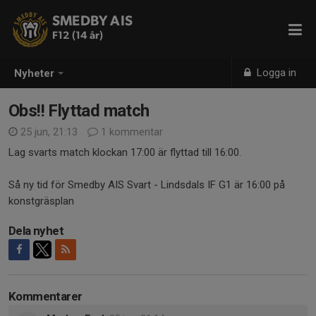
SMEDBY AIS
F12 (14 år)
Logga in
Nyheter
Obs!! Flyttad match
25 jun, 21:13
1 kommentar
Lag svarts match klockan 17:00 är flyttad till 16:00.
Så ny tid för Smedby AIS Svart - Lindsdals IF G1 är 16:00 på
konstgräsplan
Dela nyhet
Kommentarer