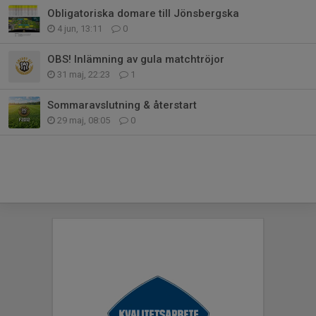
Obligatoriska domare till Jönsbergska
4 jun, 13:11
0
OBS! Inlämning av gula matchtröjor
31 maj, 22:23
1
Sommaravslutning & återstart
29 maj, 08:05
0